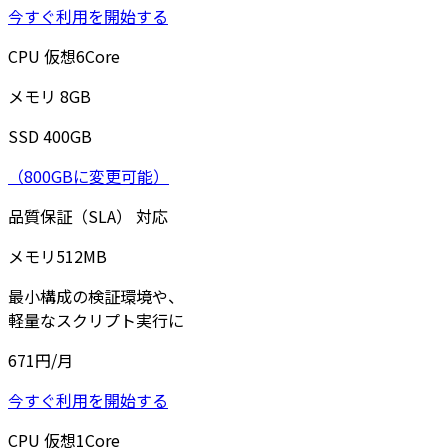
今すぐ利用を開始する
CPU
仮想
6
Core
メモリ
8
GB
SSD
400
GB
（800GBに変更可能）
品質保証（SLA）
対応
メモリ
512
MB
最小構成の検証環境や、
軽量なスクリプト実行に
671
円/月
今すぐ利用を開始する
CPU
仮想
1
Core