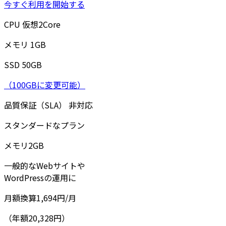
今すぐ利用を開始する
CPU
仮想
2
Core
メモリ
1
GB
SSD
50
GB
（100GBに変更可能）
品質保証（SLA）
非対応
スタンダードなプラン
メモリ
2
GB
一般的なWebサイトや
WordPressの運用に
月額換算
1,694
円/月
（年額20,328円）