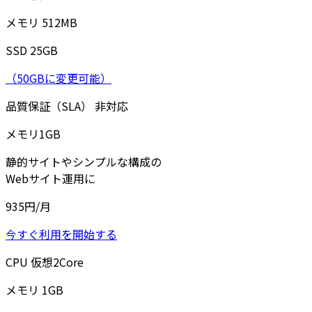
メモリ
512
MB
SSD
25
GB
（50GBに変更可能）
品質保証（SLA）
非対応
メモリ
1
GB
静的サイトやシンプルな構成の
Webサイト運用に
935
円/月
今すぐ利用を開始する
CPU
仮想
2
Core
メモリ
1
GB