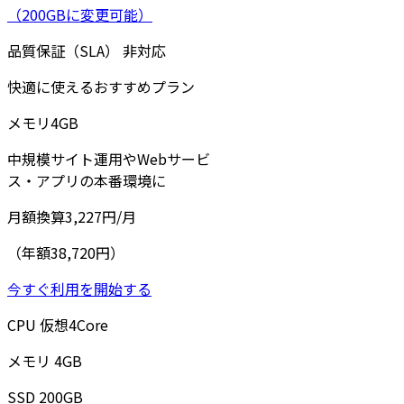
（200GBに変更可能）
品質保証（SLA）
非対応
快適に使えるおすすめプラン
メモリ
4
GB
中規模サイト運用やWebサービ
ス・アプリの本番環境に
月額換算
3,227
円/月
（年額38,720円）
今すぐ利用を開始する
CPU
仮想
4
Core
メモリ
4
GB
SSD
200
GB