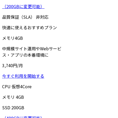
（200GBに変更可能）
品質保証（SLA）
非対応
快適に使えるおすすめプラン
メモリ
4
GB
中規模サイト運用やWebサービ
ス・アプリの本番環境に
3,740
円/月
今すぐ利用を開始する
CPU
仮想
4
Core
メモリ
4
GB
SSD
200
GB
（400GBに変更可能）