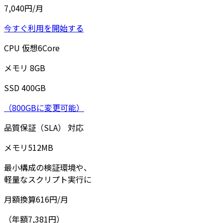
7,040
円/月
今すぐ利用を開始する
CPU
仮想
6
Core
メモリ
8
GB
SSD
400
GB
（800GBに変更可能）
品質保証（SLA）
対応
メモリ
512
MB
最小構成の検証環境や、
軽量なスクリプト実行に
月額換算
616
円/月
（年額7,381円）