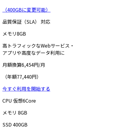
（400GBに変更可能）
品質保証（SLA）
対応
メモリ
8
GB
高トラフィックなWebサービス・
アプリや高度なデータ利用に
月額換算
6,454
円/月
（年額77,440円）
今すぐ利用を開始する
CPU
仮想
6
Core
メモリ
8
GB
SSD
400
GB