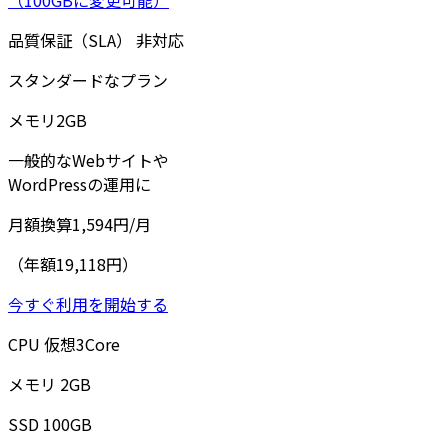
品質保証（SLA）
非対応
スタンダードなプラン
メモリ
2
GB
一般的なWebサイトや
WordPressの運用に
月額換算
1,594
円/月
（年額19,118円）
今すぐ利用を開始する
CPU
仮想
3
Core
メモリ
2
GB
SSD
100
GB