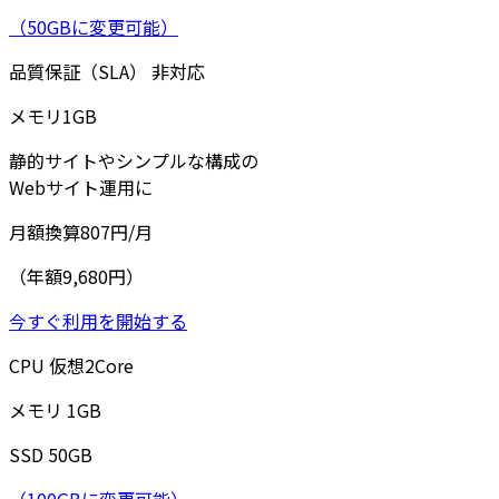
（50GBに変更可能）
品質保証（SLA）
非対応
メモリ
1
GB
静的サイトやシンプルな構成の
Webサイト運用に
月額換算
807
円/月
（年額9,680円）
今すぐ利用を開始する
CPU
仮想
2
Core
メモリ
1
GB
SSD
50
GB
（100GBに変更可能）