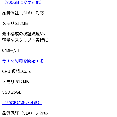
（800GBに変更可能）
品質保証（SLA）
対応
メモリ
512
MB
最小構成の検証環境や、
軽量なスクリプト実行に
643
円/月
今すぐ利用を開始する
CPU
仮想
1
Core
メモリ
512
MB
SSD
25
GB
（50GBに変更可能）
品質保証（SLA）
非対応