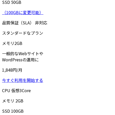
SSD
50
GB
（100GBに変更可能）
品質保証（SLA）
非対応
スタンダードなプラン
メモリ
2
GB
一般的なWebサイトや
WordPressの運用に
1,848
円/月
今すぐ利用を開始する
CPU
仮想
3
Core
メモリ
2
GB
SSD
100
GB