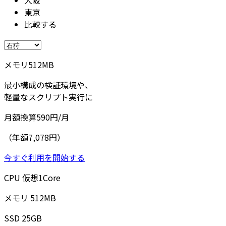
東京
比較する
メモリ
512
MB
最小構成の検証環境や、
軽量なスクリプト実行に
月額換算
590
円/月
（年額7,078円）
今すぐ利用を開始する
CPU
仮想
1
Core
メモリ
512
MB
SSD
25
GB