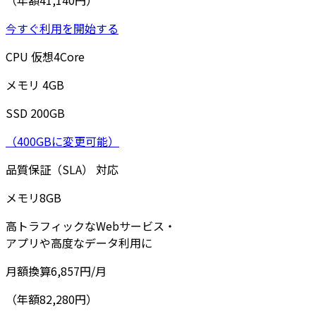
今すぐ利用を開始する
CPU
仮想
4
Core
メモリ
4
GB
SSD
200
GB
（400GBに変更可能）
品質保証（SLA）
対応
メモリ
8
GB
高トラフィックなWebサービス・
アプリや高度なデータ利用に
月額換算
6,857
円/月
（年額82,280円）