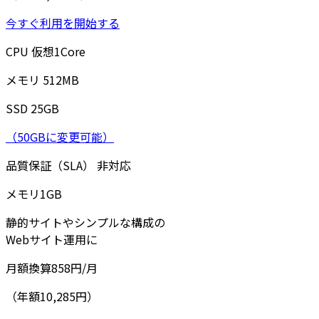
今すぐ利用を開始する
CPU
仮想
1
Core
メモリ
512
MB
SSD
25
GB
（50GBに変更可能）
品質保証（SLA）
非対応
メモリ
1
GB
静的サイトやシンプルな構成の
Webサイト運用に
月額換算
858
円/月
（年額10,285円）