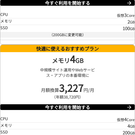
今すぐ利用を開始する
CPU
3
仮想
Core
メモリ
2
GB
SSD
100
GB
（200GBに変更可能）
快適に使えるおすすめプラン
4
メモリ
GB
中規模サイト運用やWebサービ
ス・アプリの本番環境に
3,227
月額換算
円/月
（年額38,720円）
今すぐ利用を開始する
CPU
4
仮想
Core
メモリ
4
GB
SSD
200
GB