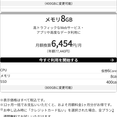
（400GBに変更可能）
8
メモリ
GB
高トラフィックなWebサービス・
アプリや高度なデータ利用に
6,454
月額換算
円/月
（年額77,440円）
今すぐ利用を開始する
CPU
6
仮想
Core
メモリ
8
GB
SSD
400
GB
（800GBに変更可能）
表示価格はすべて税込です。
12ヶ月一括でお支払いいただくと、およそ月額料金1ヶ月分がお得です。
お申し込み時に「クレジットカード払い」を選択された場合、全プラン
2
週間無料
でお試しいただけます。