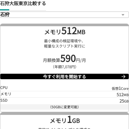
石狩
大阪
東京
比較する
512
メモリ
MB
最小構成の検証環境や、
軽量なスクリプト実行に
590
月額換算
円/月
（年額7,078円）
今すぐ利用を開始する
CPU
1
仮想
Core
メモリ
512
MB
SSD
25
GB
（50GBに変更可能）
1
メモリ
GB