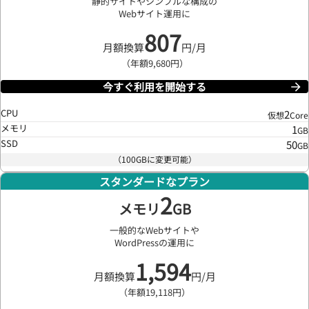
静的サイトやシンプルな構成の
Webサイト運用に
807
月額換算
円/月
（年額9,680円）
今すぐ利用を開始する
CPU
2
仮想
Core
メモリ
1
GB
SSD
50
GB
（100GBに変更可能）
スタンダードなプラン
2
メモリ
GB
一般的なWebサイトや
WordPressの運用に
1,594
月額換算
円/月
（年額19,118円）