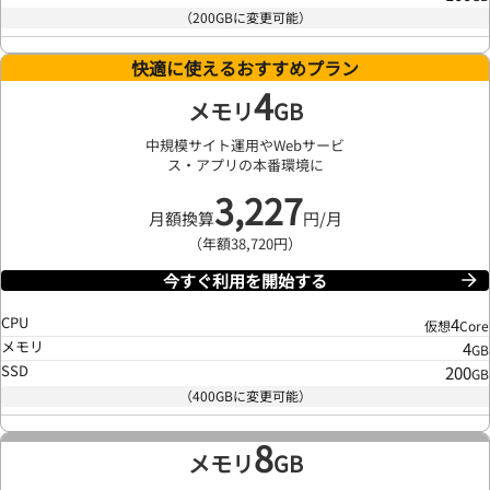
（200GBに変更可能）
快適に使えるおすすめプラン
4
メモリ
GB
中規模サイト運用やWebサービ
ス・アプリの本番環境に
3,227
月額換算
円/月
（年額38,720円）
今すぐ利用を開始する
CPU
4
仮想
Core
メモリ
4
GB
SSD
200
GB
（400GBに変更可能）
8
メモリ
GB