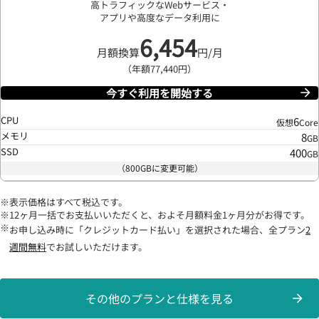
高トラフィックなWebサービス・
アプリや高度なデータ利用に
6,454
月額換算
円/月
（年額77,440円）
今すぐ利用を開始する
CPU
6
仮想
Core
メモリ
8
GB
SSD
400
GB
（800GBに変更可能）
表示価格はすべて税込です。
12ヶ月一括でお支払いいただくと、およそ月額料金1ヶ月分がお得です。
お申し込み時に「クレジットカード払い」を選択された場合、全プラン
2
週間無料
でお試しいただけます。
その他のプランと仕様を見る