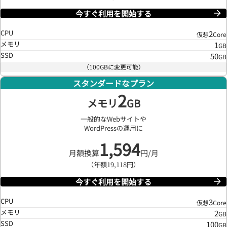
今すぐ利用を開始する
CPU
2
仮想
Core
メモリ
1
GB
SSD
50
GB
（100GBに変更可能）
スタンダードなプラン
2
メモリ
GB
一般的なWebサイトや
WordPressの運用に
1,594
月額換算
円/月
（年額19,118円）
今すぐ利用を開始する
CPU
3
仮想
Core
メモリ
2
GB
SSD
100
GB