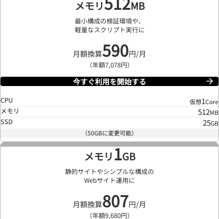
512
メモリ
MB
最小構成の検証環境や、
軽量なスクリプト実行に
590
月額換算
円/月
（年額7,078円）
今すぐ利用を開始する
CPU
1
仮想
Core
メモリ
512
MB
SSD
25
GB
（50GBに変更可能）
1
メモリ
GB
静的サイトやシンプルな構成の
Webサイト運用に
807
月額換算
円/月
（年額9,680円）