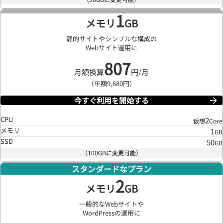
1
メモリ
GB
静的サイトやシンプルな構成の
Webサイト運用に
807
月額換算
円/月
（年額9,680円）
今すぐ利用を開始する
CPU
2
仮想
Core
メモリ
1
GB
SSD
50
GB
（100GBに変更可能）
スタンダードなプラン
2
メモリ
GB
一般的なWebサイトや
WordPressの運用に