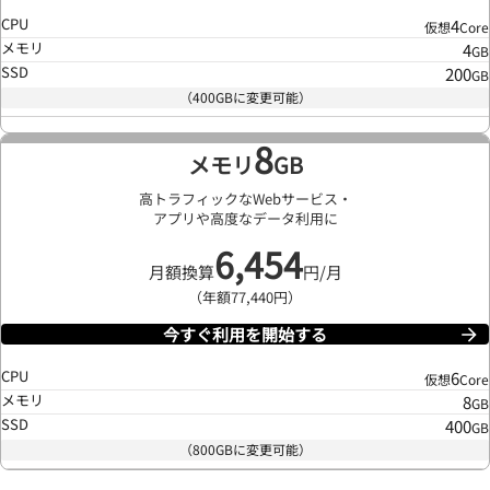
CPU
4
仮想
Core
メモリ
4
GB
SSD
200
GB
（400GBに変更可能）
8
メモリ
GB
高トラフィックなWebサービス・
アプリや高度なデータ利用に
6,454
月額換算
円/月
（年額77,440円）
今すぐ利用を開始する
CPU
6
仮想
Core
メモリ
8
GB
SSD
400
GB
（800GBに変更可能）