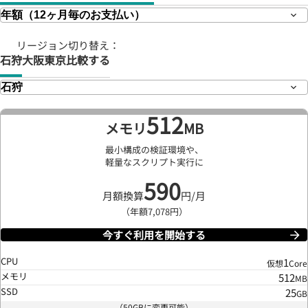
リージョン切り替え：
石狩
大阪
東京
比較する
512
メモリ
MB
最小構成の検証環境や、
軽量なスクリプト実行に
590
月額換算
円/月
（年額7,078円）
今すぐ利用を開始する
CPU
1
仮想
Core
メモリ
512
MB
SSD
25
GB
（50GBに変更可能）