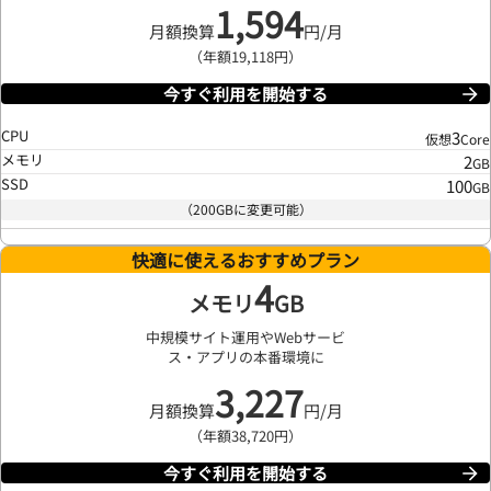
1,594
月額換算
円/月
（年額19,118円）
今すぐ利用を開始する
CPU
3
仮想
Core
メモリ
2
GB
SSD
100
GB
（200GBに変更可能）
快適に使えるおすすめプラン
4
メモリ
GB
中規模サイト運用やWebサービ
ス・アプリの本番環境に
3,227
月額換算
円/月
（年額38,720円）
今すぐ利用を開始する