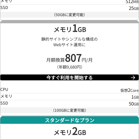
メモリ
512
MB
SSD
25
GB
（50GBに変更可能）
1
メモリ
GB
静的サイトやシンプルな構成の
Webサイト運用に
807
月額換算
円/月
（年額9,680円）
今すぐ利用を開始する
CPU
2
仮想
Core
メモリ
1
GB
SSD
50
GB
（100GBに変更可能）
スタンダードなプラン
2
メモリ
GB