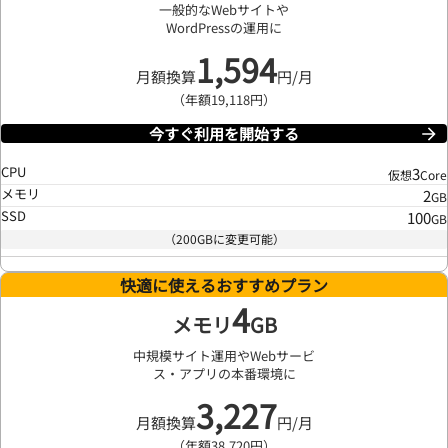
一般的なWebサイトや
WordPressの運用に
1,594
月額換算
円/月
（年額19,118円）
今すぐ利用を開始する
CPU
3
仮想
Core
メモリ
2
GB
SSD
100
GB
（200GBに変更可能）
快適に使えるおすすめプラン
4
メモリ
GB
中規模サイト運用やWebサービ
ス・アプリの本番環境に
3,227
月額換算
円/月
（年額38,720円）