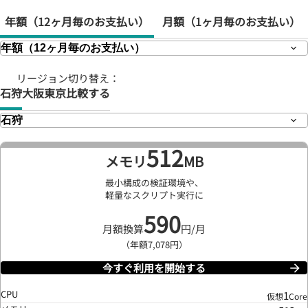
年額
（12ヶ月毎のお支払い）
月額
（1ヶ月毎のお支払い）
リージョン切り替え：
石狩
大阪
東京
比較する
512
メモリ
MB
最小構成の検証環境や、
軽量なスクリプト実行に
590
月額換算
円/月
（年額7,078円）
今すぐ利用を開始する
CPU
1
仮想
Core