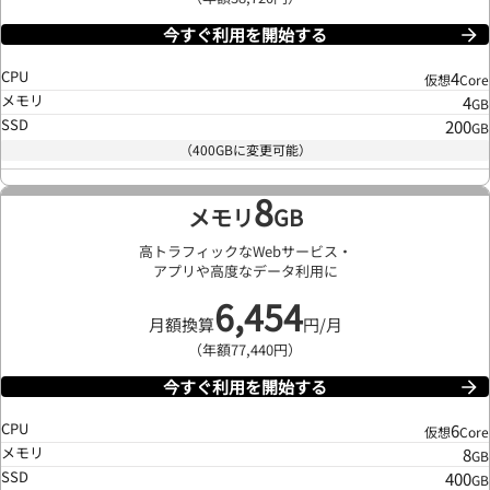
今すぐ利用を開始する
CPU
4
仮想
Core
メモリ
4
GB
SSD
200
GB
（400GBに変更可能）
8
メモリ
GB
高トラフィックなWebサービス・
アプリや高度なデータ利用に
6,454
月額換算
円/月
（年額77,440円）
今すぐ利用を開始する
CPU
6
仮想
Core
メモリ
8
GB
SSD
400
GB